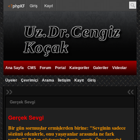
Giriş
Kayıt
Uz.Dr.Cengiz
Koçak
Ana Sayfa
CMS
Forum
Portal
Kategoriler
Galeriler
Videolar
Üyeler
Çevrimiçi
Arama
İletişim
Kayıt
Giriş
»
«
Gerçek Sevgi
Gerçek Sevgi
Bir gün sormuşlar ermişlerden birine: "Sevginin sadece
sözünü edenlerle, onu yaşayanlar arasında ne fark
vardır?" Bakın göstereyim demiş, ermiş. Önce sevgiyi