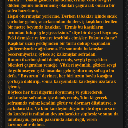
dilden gönüle indirememiş olanları çağırarak onlara bir
sofra hazırlamış.
Hepsi oturmuşlar yerlerine. Derken tabaklar içinde sıcak
çorbalar gelmiş ve arkasından da derviş kaşıkları denilen
bir metre boyunda kaşıklar. "Ermiş bu kaşıkların
ucundan tutup öyle yiyeceksiniz" diye bir de şart koymuş.
Peki demişler ve içmeye teşebbüs etmişler. Fakat o da ne?
Kaşıklar uzun geldiğinden bir türlü döküp saçmadan
götüremiyorlar ağızlarına. En sonunda bakmışlar
beceremiyorlar, öylece aç kalkmışlar sofradan.
Bunun üzerine şimdi demiş ermiş, sevgiyi gerçekten
bilenleri çağıralım yemeğe. Yüzleri aydınlık, gözleri sevgi
ile gülümseyen ışıklı insanlar gelmiş oturmuş sofraya bu
defa. "Buyurun" deyince, her biri uzun boylu kaşığını
çorbaya daldırıp, sonra karşısındaki kardeşine uzatarak
içirmiş.
Böylece her biri diğerini doyurmuş ve şükrederek
kalkmışlar sofradan işte demiş ermiş, 'kim ki gerçek
sofrasında yalnız kendini görür ve doymayı düşünürse, o
aç kalacaktır. Ve kim kardeşini düşünür de doyurursa o
da kardeşi tarafından doyurulacaktır şüphesiz ve şunu da
unutmayın, gerçek pazarında alan değil, veren
kazançtadır daima.